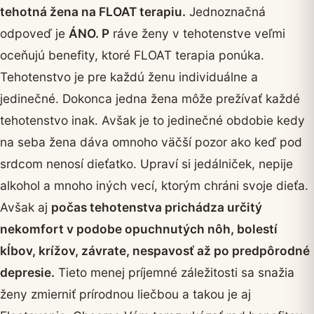
tehotná žena na FLOAT terapiu.
Jednoznačná
odpoveď je
ÁNO. P
ráve ženy v tehotenstve veľmi
oceňujú benefity, ktoré FLOAT terapia ponúka.
Tehotenstvo je pre každú ženu individuálne a
jedinečné. Dokonca jedna žena môže prežívať každé
tehotenstvo inak. Avšak je to jedinečné obdobie kedy
na seba žena dáva omnoho väčší pozor ako keď pod
srdcom nenosí dieťatko. Upraví si jedálniček, nepije
alkohol a mnoho iných vecí, ktorým chráni svoje dieťa.
Avšak aj
počas tehotenstva prichádza určitý
nekomfort v podobe opuchnutých nôh, bolestí
kĺbov, krížov, závrate, nespavosť až po predpôrodné
depresie.
Tieto menej príjemné záležitosti sa snažia
ženy zmierniť prírodnou liečbou a takou je aj