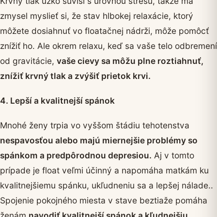
Krvný tlak úzko súvisí s úrovňou stresu, takže má
zmysel myslieť si, že stav hlbokej relaxácie, ktorý
môžete dosiahnuť vo floatačnej nádrži, môže pomôcť
znížiť ho. Ale okrem relaxu, keď sa vaše telo odbremení
od gravitácie,
vaše cievy sa môžu plne roztiahnuť,
znížiť krvný tlak a zvýšiť prietok krvi.
4. Lepší a kvalitnejší spánok
Mnohé ženy trpia vo vyššom štádiu tehotenstva
nespavosťou alebo majú miernejšie problémy so
spánkom a predpôrodnou depresiou.
Aj v tomto
prípade je float veľmi účinný a napomáha matkám ku
kvalitnejšiemu spánku, ukľudneniu sa a lepšej nálade..
Spojenie pokojného miesta v stave beztiaže pomáha
ženám
navodiť kvalitnejší spánok a kľudnejšiu