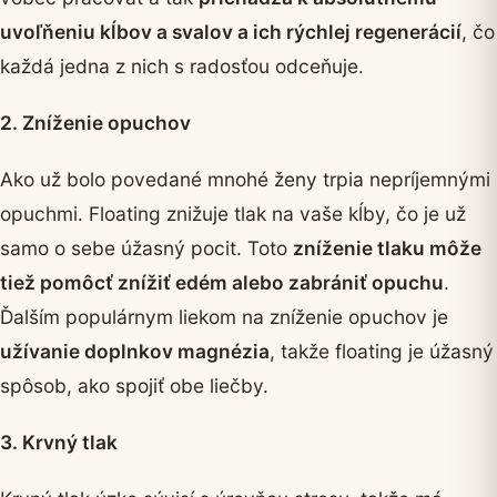
uvoľňeniu kĺbov a svalov a ich rýchlej regenerácií
, čo
každá jedna z nich s radosťou odceňuje.
2. Zníženie opuchov
Ako už bolo povedané mnohé ženy trpia nepríjemnými
opuchmi. Floating znižuje tlak na vaše kĺby, čo je už
samo o sebe úžasný pocit. Toto
zníženie tlaku môže
tiež pomôcť znížiť edém alebo zabrániť opuchu
.
Ďalším populárnym liekom na zníženie opuchov je
užívanie doplnkov magnézia
, takže floating je úžasný
spôsob, ako spojiť obe liečby.
3. Krvný tlak