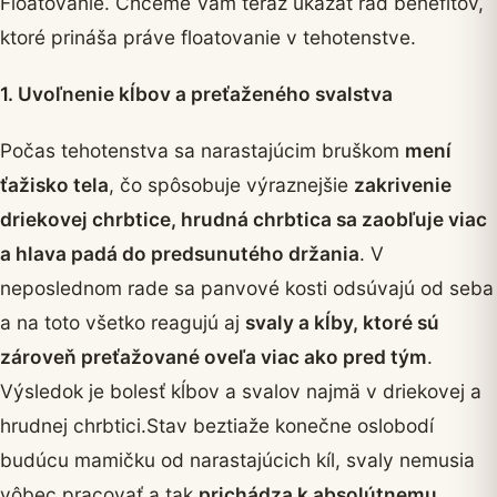
Floatovanie. Chceme Vám teraz ukázať rad benefitov,
ktoré prináša práve floatovanie v tehotenstve.
1. Uvoľnenie kĺbov a preťaženého svalstva
Počas tehotenstva sa narastajúcim bruškom
mení
ťažisko tela
, čo spôsobuje výraznejšie
zakrivenie
driekovej chrbtice, hrudná chrbtica sa zaobľuje viac
a hlava padá do predsunutého držania
. V
neposlednom rade sa panvové kosti odsúvajú od seba
a na toto všetko reagujú aj
svaly a kĺby, ktoré sú
zároveň preťažované oveľa viac ako pred tým
.
Výsledok je bolesť kĺbov a svalov najmä v driekovej a
hrudnej chrbtici.Stav beztiaže konečne oslobodí
budúcu mamičku od narastajúcich kíl, svaly nemusia
vôbec pracovať a tak
prichádza k absolútnemu