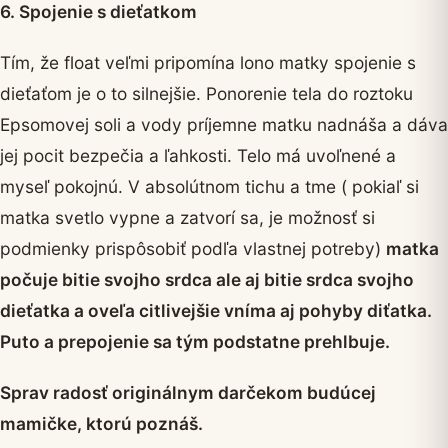
6. Spojenie s dieťatkom
Tím, že float veľmi pripomína lono matky spojenie s
dieťaťom je o to silnejšie. Ponorenie tela do roztoku
Epsomovej soli a vody príjemne matku nadnáša a dáva
jej pocit bezpečia a ľahkosti. Telo má uvoľnené a
myseľ pokojnú. V absolútnom tichu a tme ( pokiaľ si
matka svetlo vypne a zatvorí sa, je možnosť si
podmienky prispôsobiť podľa vlastnej potreby)
matka
počuje bitie svojho srdca ale aj bitie srdca svojho
dieťatka a oveľa citlivejšie vníma aj pohyby diťatka.
Puto a prepojenie sa tým podstatne prehlbuje.
Sprav radosť originálnym darčekom budúcej
mamičke, ktorú poznáš.