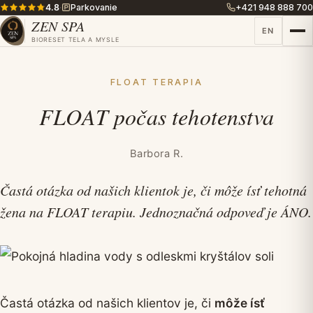
4.8
·
Parkovanie
+421 948 888 700
ZEN SPA
EN
BIORESET TELA A MYSLE
FLOAT TERAPIA
FLOAT počas tehotenstva
Barbora R.
Častá otázka od našich klientok je, či môže ísť tehotná
žena na FLOAT terapiu. Jednoznačná odpoveď je ÁNO.
Častá otázka od našich klientov je, či
môže ísť