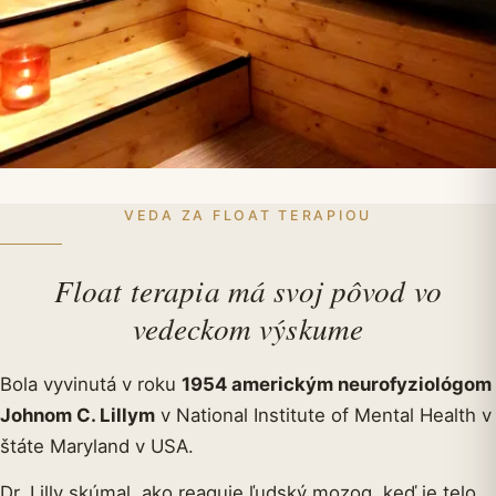
VEDA ZA FLOAT TERAPIOU
Float terapia má svoj pôvod vo
vedeckom výskume
Bola vyvinutá v roku
1954 americkým neurofyziológom
Johnom C. Lillym
v National Institute of Mental Health v
štáte Maryland v USA.
Dr. Lilly skúmal, ako reaguje ľudský mozog, keď je telo