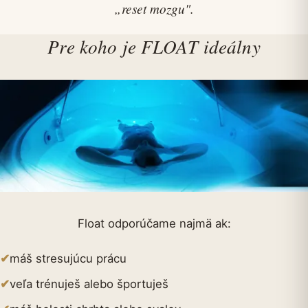
„reset mozgu"
.
Pre koho je FLOAT ideálny
Float odporúčame najmä ak:
✔
máš stresujúcu prácu
✔
veľa trénuješ alebo športuješ