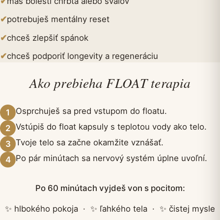
✔
máš bolesti chrbta alebo svalov
✔
potrebuješ mentálny reset
✔
chceš zlepšiť spánok
✔
chceš podporiť longevity a regeneráciu
Ako prebieha FLOAT terapia
Osprchuješ sa pred vstupom do floatu.
1
Vstúpiš do float kapsuly s teplotou vody ako telo.
2
Tvoje telo sa začne okamžite vznášať.
3
Po pár minútach sa nervový systém úplne uvoľní.
4
Po 60 minútach vyjdeš von s pocitom:
✨ hlbokého pokoja · ✨ ľahkého tela · ✨ čistej mysle