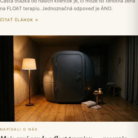
Častá otázka od našich klientok je, či môže ísť tehotná žena
na FLOAT terapiu. Jednoznačná odpoveď je ÁNO.
ČÍTAŤ ČLÁNOK
→
NAPÍSALI O NÁS