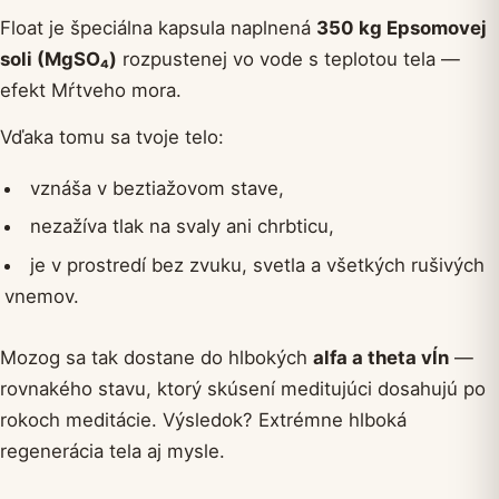
Float je špeciálna kapsula naplnená
350 kg Epsomovej
soli (MgSO₄)
rozpustenej vo vode s teplotou tela —
efekt Mŕtveho mora.
Vďaka tomu sa tvoje telo:
vznáša v beztiažovom stave,
nezažíva tlak na svaly ani chrbticu,
je v prostredí bez zvuku, svetla a všetkých rušivých
vnemov.
Mozog sa tak dostane do hlbokých
alfa a theta vĺn
—
rovnakého stavu, ktorý skúsení meditujúci dosahujú po
rokoch meditácie. Výsledok? Extrémne hlboká
regenerácia tela aj mysle.