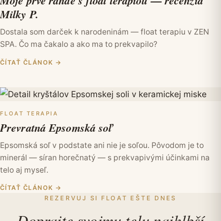
Moje prvé rande s float terapiou — recenzia
Milky P.
Dostala som darček k narodeninám — float terapiu v ZEN
SPA. Čo ma čakalo a ako ma to prekvapilo?
ČÍTAŤ ČLÁNOK
→
FLOAT TERAPIA
Prevratná Epsomská soľ
Epsomská soľ v podstate ani nie je soľou. Pôvodom je to
minerál — síran horečnatý — s prekvapivými účinkami na
telo aj myseľ.
ČÍTAŤ ČLÁNOK
→
REZERVUJ SI FLOAT EŠTE DNES
Doprajte svojmu telu najhlbší