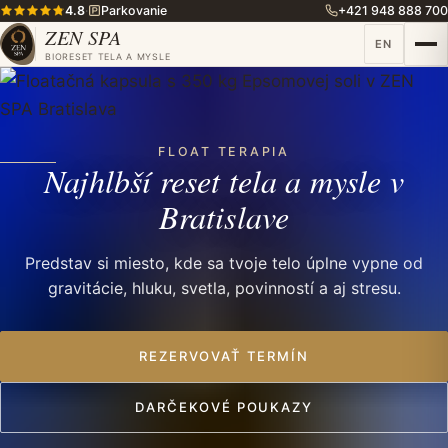
4.8
·
Parkovanie
+421 948 888 700
ZEN SPA
EN
BIORESET TELA A MYSLE
FLOAT TERAPIA
Najhlbší reset tela a mysle v
Bratislave
Predstav si miesto, kde sa tvoje telo úplne vypne od
gravitácie, hluku, svetla, povinností a aj stresu.
REZERVOVAŤ TERMÍN
DARČEKOVÉ POUKAZY