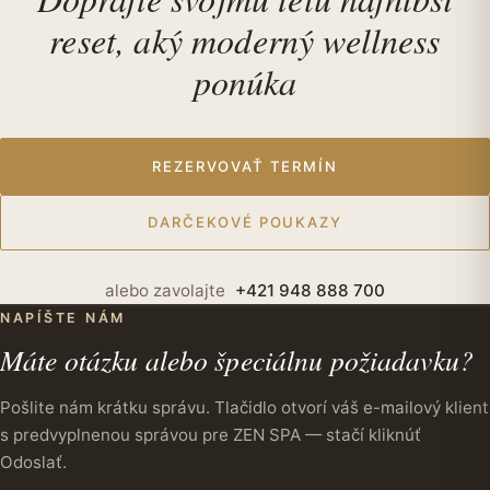
reset, aký moderný wellness
ponúka
REZERVOVAŤ TERMÍN
DARČEKOVÉ POUKAZY
alebo zavolajte
+421 948 888 700
NAPÍŠTE NÁM
Máte otázku alebo špeciálnu požiadavku?
Pošlite nám krátku správu. Tlačidlo otvorí váš e-mailový klient
s predvyplnenou správou pre ZEN SPA — stačí kliknúť
Odoslať.